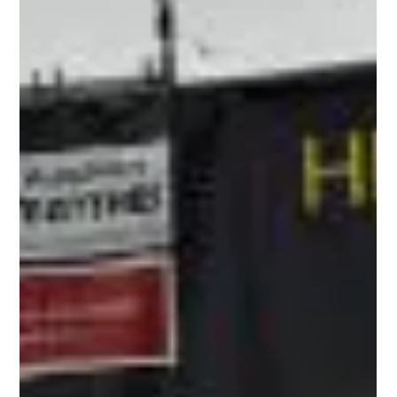
29. Aug. 2024
FIRMENLAUF 2024
Wir waren wieder beim alljährlichen Firmenlauf Thüringens
Süden dabei, wie immer auch als Hauptsponsor. Nebst einiger
Ausstellungsfahrzeuge, stellten wir auch einen BMW iX1 als
Führungsfahrzeug, welches den Läuferinnen und Läufern den
Weg zeigte. In unserem Team waren zwei unserer
Verkaufsberater vertreten, Silvio Kah aus Meiningen und
Sebastian Risch aus Tiefenort. Beide erzielten für sich
zufriedenstellende Ergebnisse. Letzterer war schon bei einigen
Marathons um die Wel