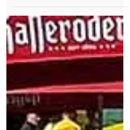
19. Nov. 2024
BMW Bank Champion & Stars 2024
Auch in diesem Jahr dürfen wir uns wieder über großartige
Erfolge freuen:Unsere Verkaufsberater Sebastian Risch
(Tiefenort) und Nico Zeizinger (Suhl) wurden von der BMW
Bank mit dem Titel BMW Bank Champion 2025 ausgezeichnet
– und zählen damit zu den besten BMW Verkäufern
Deutschlands . Wir sind unglaublich stolz auf die
herausragende Leistung unseres Teams und bedanken uns für
den engagierten Einsatz, die Leidenschaft und das Vertrauen
unserer Kundinnen und Kunden.