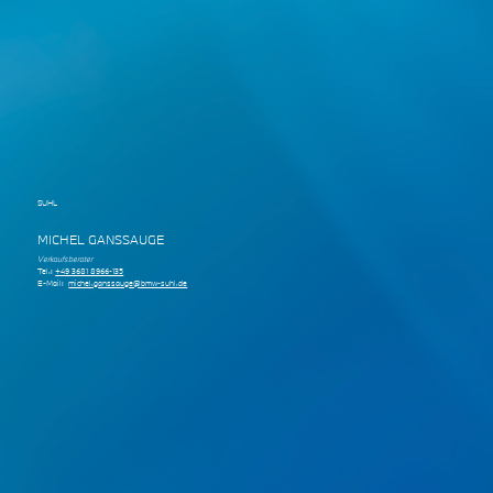
SUHL
MICHEL GANSSAUGE
Verkaufsberater
Tel.:
+49 3681 8966-135
E-Mail:
michel.ganssauge@bmw-suhl.de