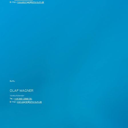
E-Mail:
nico.zeizinger@bmw-suhl.de
SUHL
OLAF WAGNER
Verkaufsberater
Tel.:
+49 3681 8966-134
E-Mail:
olaf.wagner@bmw-suhl.de