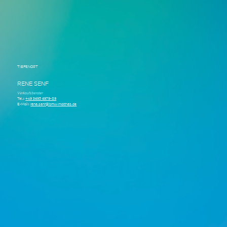
TIEFENORT
RENE SENF
Verkaufsberater
Tel.:
+49 3695 6979-89
E-Mail:
rene.senf@bmw-matthes.de