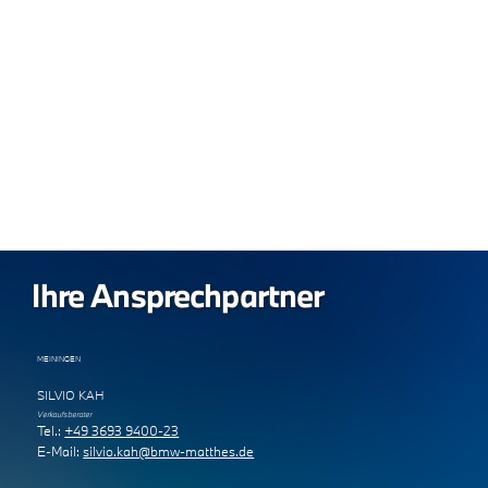
Leasing & Finanzierung
Lösungen für Geschäftskunden
Ihre Ansprechpartner
MEININGEN
SILVIO KAH
Verkaufsberater
Tel.:
+49 3693 9400-23
E-Mail:
silvio.kah@bmw-matthes.de