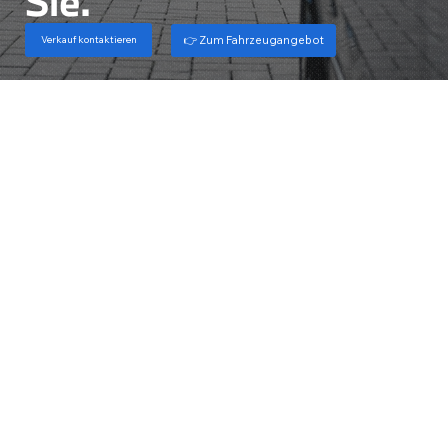
Sie.
👉 Zum Fahrzeugangebot
Verkauf kontaktieren
Ihr Weg zu mehr Fahrfreude.
Sagen Sie uns einfach, wonach Sie suchen – wir bringen Sie direkt zu ihrem passenden BMW / MINI.
Schnell, unkompliziert
und mit persönlicher Beratung auf Wunsch.
Beratung zu Ihrem neuen BMW /
Gebrauchtwagen entdecken
MINI