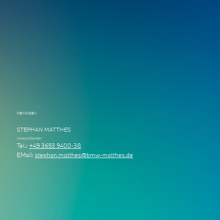
MEININGEN
STEPHAN MATTHES
Verkaufsberater
Tel.:
+49 3693 9400-38
EMail:
stephan.matthes@bmw-matthes.de