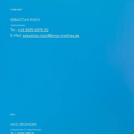
TIEFENORT
SEBASTIAN RISCH
Verkaufsberater
Tel.:
+49 3695 6979-30
E-Mail:
sebastian.risch@bmw-matthes.de
SUHL
NICO ZEIZINGER
Verkaufsleiter & Verkaufsberater
Tel.:
+ 49 3681 8966-130