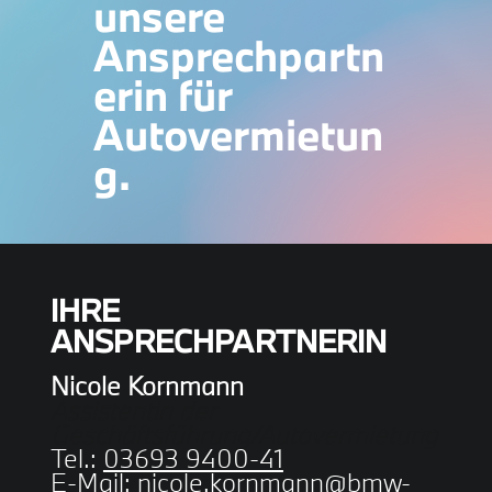
unsere
Ansprechpartn
erin für
Autovermietun
g.
IHRE
ANSPRECHPARTNERIN
Nicole Kornmann
Assistentin der
Geschäftsführung/Autovermietung
Tel.:
03693 9400-41
E-Mail:
nicole.kornmann@bmw-