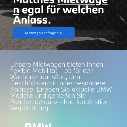
n
egal für welchen
Anlass.
Mietwagen anfragen 📅
Unsere Mietwagen bieten Ihnen
flexible Mobilität – ob für den
Wochenendausflug, den
Geschäftstermin oder besondere
Anlässe. Erleben Sie aktuelle BMW
Modelle und genießen Sie
Fahrfreude ganz ohne langfristige
Verpflichtung.